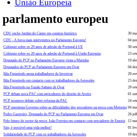
União Europeia
parlamento europeu
CDU enche Jardim do Cáster em comício histórico
30 ma
CDU - A força mais interventiva no Parlamento Europeu!
04 ju
Colóquio sobre os 20 anos de adesão de Portugal à UE
30 se
Colóquio sobre os 20 anos de adesão de Portugal à União Europeia
23 se
Deputado do PCP no Parlamento Europeu visita a Marinha
19 abr
Deputados do PCP ao Parlamento Europeu em Ovar
04 de
Ilda Figueiredo apoia trabalhadores da Investvar
20 no
Ilda Figueiredo em contacto com os trabalhadores da Aerosoles
23 de
Ilda Figueiredo na Yazaki Saltano de Ovar
29 se
PCP debate nova PAC com agricultores do distrito de Aveiro
01 ou
PCP promove debate sobre reforma da PAC
24 se
PCP questiona Governo sobre as dificuldades dos pescadores na pesca com Majoeira
04 ma
Pedro Guerreiro, Deputado do PCP no Parlamento Europeu em Ovar
26 ju
Pelo futuro do sector da pesca: João Ferreira em contacto com pescadores de Emoriz
12 ma
Sim, é possível uma vida melhor!
01 fev
Solidariedade do PCP com os trabalhadores da Aerosoles
19 de